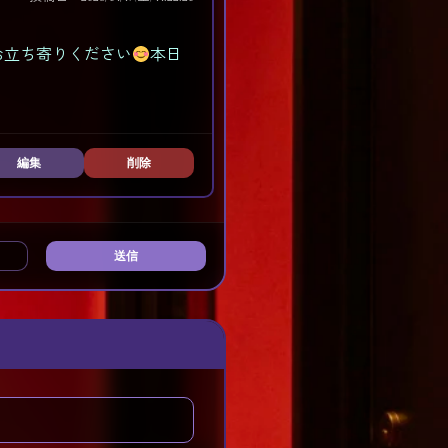
お立ち寄りください
本日
編集
削除
送信