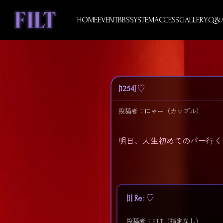
Skip
to
HOME
EVENT
BBS
SYSTEM
ACCESS
GALLERY
Q&
content
[1254] ♡
投稿者：
にゃー
（カップル）
明日、人生初めてのバー行く
[1] Re: ♡
投稿者：FILT（指定なし）