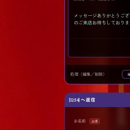
メッセージありがとうござ
のご来店お待ちしております
処理（編集／削除）
[1254] へ返信
お名前
必須