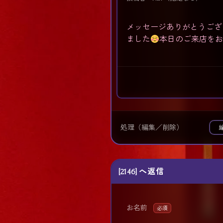
メッセージありがとうござ
ました
本日のご来店を
処理（編集／削除）
[2146] へ返信
お名前
必須