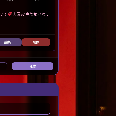
ます
大変お待たせいたし
編集
削除
送信