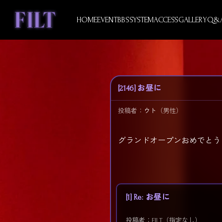
Skip
to
HOME
EVENT
BBS
SYSTEM
ACCESS
GALLERY
Q&
content
[2146] お昼に
投稿者：
ウト
（男性）
グランドオープンおめでとう
[1] Re: お昼に
投稿者：FILT（指定なし）