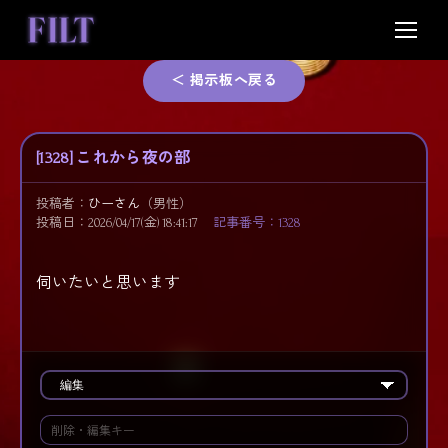
Skip
to
content
＜ 掲示板へ戻る
[1328] これから夜の部
投稿者：
ひーさん
（男性）
投稿日：2026/04/17(金) 18:41:17
記事番号：1328
伺いたいと思います