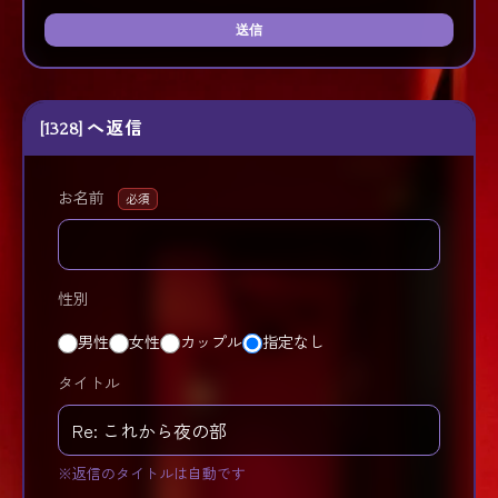
送信
[1328] へ返信
お名前
必須
性別
男性
女性
カップル
指定なし
タイトル
※返信のタイトルは自動です