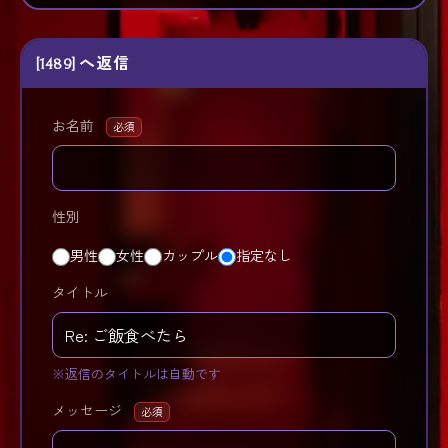
[1489] へ返信
お名前
必須
性別
男性
女性
カップル
指定なし
タイトル
※返信のタイトルは自動です
メッセージ
必須