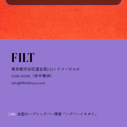
東京都渋谷区道玄坂2-21-1 イコービル1F
13:00–05:00（年中無休）
info@filtshibuya.com
LINK:
全国のハプニングバー情報「ハプバーイキタイ」