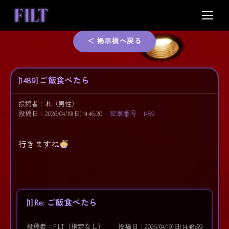
Skip
to
content
＜ 掲示板へ戻る
[1489] ご飯食べたら
投稿者：
れ
（男性）
投稿日：2026/04/19(日) 14:46:30
記事番号：1489
行きますね
[1] Re: ご飯食べたら
投稿者：FILT（指定なし）
投稿日：2026/04/19(日) 14:48:59