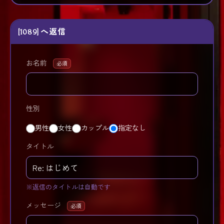
[1089] へ返信
お名前
必須
性別
男性
女性
カップル
指定なし
タイトル
※返信のタイトルは自動です
メッセージ
必須