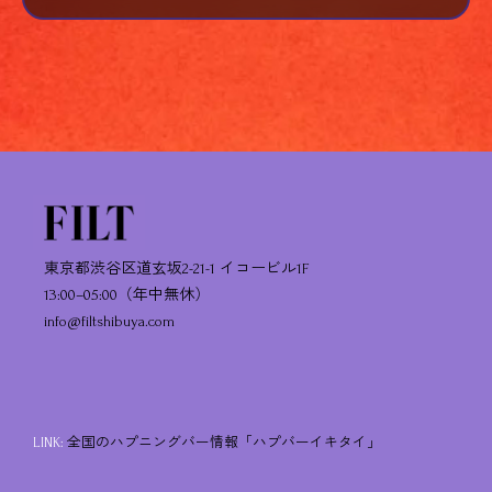
東京都渋谷区道玄坂2-21-1 イコービル1F
13:00–05:00（年中無休）
info@filtshibuya.com
LINK:
全国のハプニングバー情報「ハプバーイキタイ」