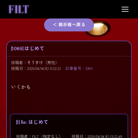
Skip
to
content
＜ 掲示板へ戻る
[1089] はじめて
投稿者：
そうすけ
（男性）
投稿日：2026/04/14(火) 11:52:21
記事番号：1089
いくかも
[1] Re: はじめて
投稿者：FILT（指定なし）
投稿日：2026/04/14(火) 13:22:49