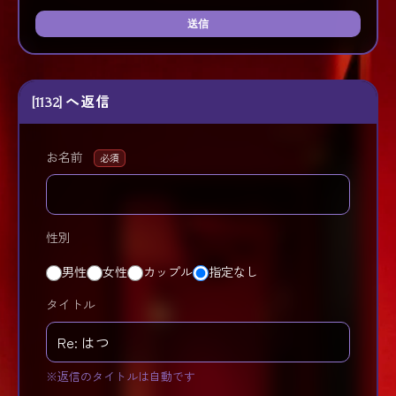
送信
[1132] へ返信
お名前
必須
性別
男性
女性
カップル
指定なし
タイトル
※返信のタイトルは自動です