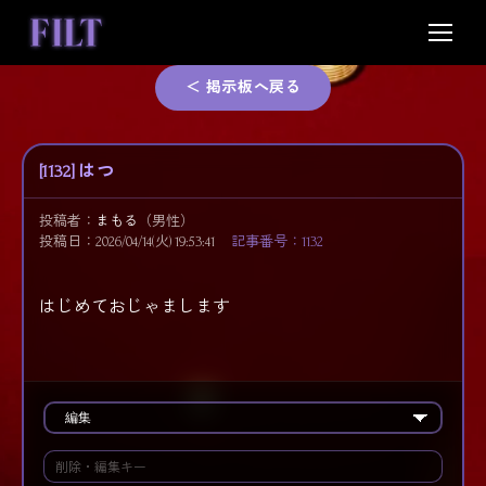
Skip
to
content
＜ 掲示板へ戻る
[1132] はつ
投稿者：
まもる
（男性）
投稿日：2026/04/14(火) 19:53:41
記事番号：1132
はじめておじゃまします