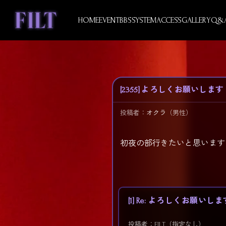
Skip
to
HOME
EVENT
BBS
SYSTEM
ACCESS
GALLERY
Q&
content
[2355] よろしくお願いします
投稿者：
オクラ
（男性）
初夜の部行きたいと思います
[1] Re: よろしくお願いしま
投稿者：FILT（指定なし）