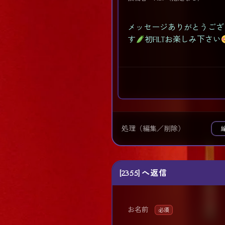
メッセージありがとうござ
す
初FILTお楽しみ下さい
処理（編集／削除）
[2355] へ返信
お名前
必須