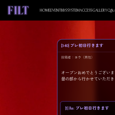
Skip
to
HOME
EVENT
BBS
SYSTEM
ACCESS
GALLERY
Q&
content
[340] プレ初日行きます
投稿者：
ヨウ
（男性）
オープンおめでとうございま
昼の部から行かせていただき
[1] Re: プレ初日行きます