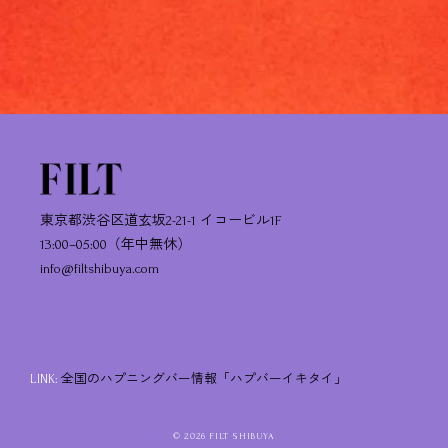
東京都渋谷区道玄坂2-21-1 イコービル1F
13:00–05:00（年中無休）
info@filtshibuya.com
LINK:
全国のハプニングバー情報「ハプバーイキタイ」
© 2026 FILT SHIBUYA