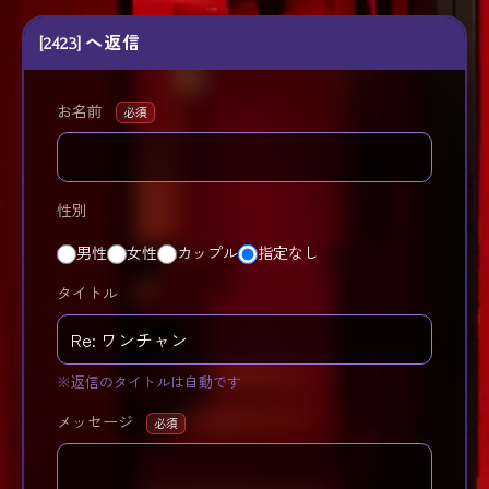
[2423] へ返信
お名前
必須
性別
男性
女性
カップル
指定なし
タイトル
※返信のタイトルは自動です
メッセージ
必須