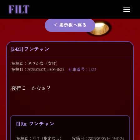
Skip
to
content
＜ 掲示板へ戻る
[2423] ワンチャン
投稿者：
ぷりかな
（女性）
投稿日：2026/05/03(日) 00:41:03
記事番号：2423
夜行こーかなぁ？
[1] Re: ワンチャン
投稿者：FILT（指定なし）
投稿日：2026/05/03(日) 15:51:24