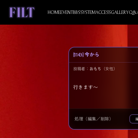
Skip
to
HOME
EVENT
BBS
SYSTEM
ACCESS
GALLERY
Q&
content
[1143] 今から
投稿者：
おもち
（女性）
行きます〜
処理（編集／削除）