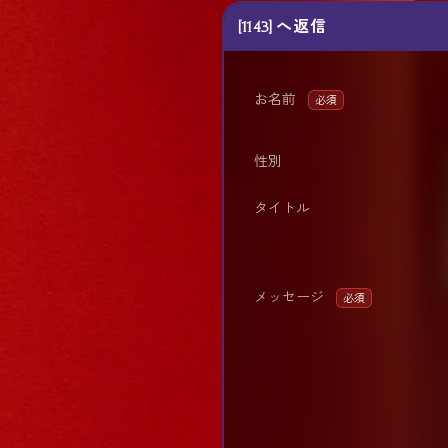
[1143] へ返信
お名前
必須
性別
タイトル
メッセージ
必須