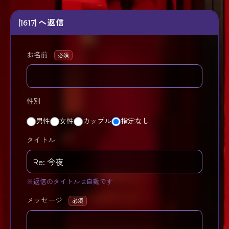
[1617] へ返信
お名前
必須
性別
男性
女性
カップル
指定なし
タイトル
※返信のタイトルは自動です
メッセージ
必須