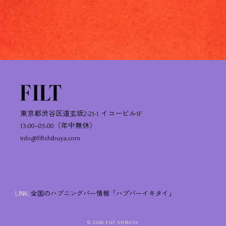
東京都渋谷区道玄坂2-21-1 イコービル1F
13:00–05:00（年中無休）
info@filtshibuya.com
LINK:
全国のハプニングバー情報「ハプバーイキタイ」
© 2026 FILT SHIBUYA