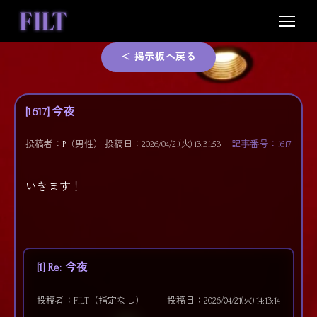
Skip
to
content
＜ 掲示板へ戻る
[1617] 今夜
投稿者：
P
（男性）
投稿日：2026/04/21(火) 13:31:53
記事番号：1617
いきます！
[1] Re: 今夜
投稿者：FILT（指定なし）
投稿日：2026/04/21(火) 14:13:14