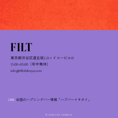
東京都渋谷区道玄坂2-21-1 イコービル1F
13:00–05:00（年中無休）
info@filtshibuya.com
LINK:
全国のハプニングバー情報「ハプバーイキタイ」
© 2026 FILT SHIBUYA