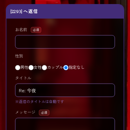
[2293] へ返信
お名前
必須
性別
男性
女性
カップル
指定なし
タイトル
※返信のタイトルは自動です
メッセージ
必須