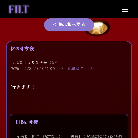
Skip
to
content
＜ 掲示板へ戻る
[2293] 今夜
投稿者：
えり＆ゆか
（女性）
投稿日：2026/05/01(金) 07:52:37
記事番号：2293
行きます！
[1] Re: 今夜
投稿者：FILT（指定なし）
投稿日：2026/05/01(金) 10:27:53