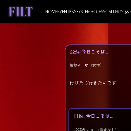
Skip
to
HOME
EVENT
BBS
SYSTEM
ACCESS
GALLERY
Q&
content
[2254] 今日こそは…
投稿者：
ゆ
（女性）
行けたら行きたいです
[1] Re: 今日こそは…
投稿者：FILT（指定なし）