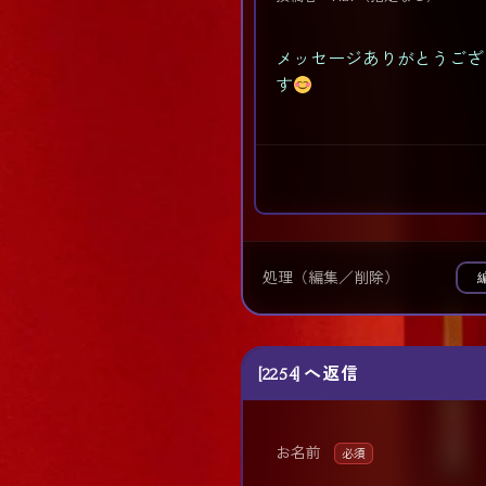
メッセージありがとうござ
す
処理（編集／削除）
[2254] へ返信
お名前
必須