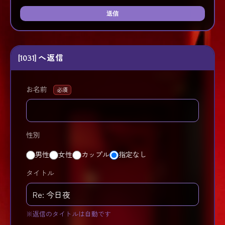
送信
[1031] へ返信
お名前
必須
性別
男性
女性
カップル
指定なし
タイトル
※返信のタイトルは自動です