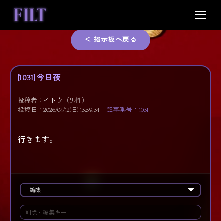
Skip
to
content
＜ 掲示板へ戻る
[1031] 今日夜
投稿者：
イトウ
（男性）
投稿日：2026/04/12(日) 13:59:34
記事番号：1031
行きます。