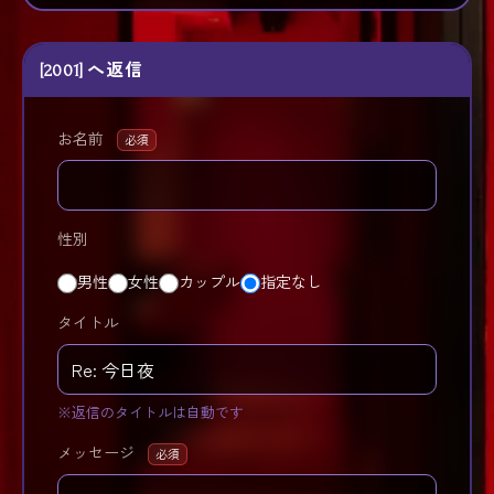
[2001] へ返信
お名前
必須
性別
男性
女性
カップル
指定なし
タイトル
※返信のタイトルは自動です
メッセージ
必須