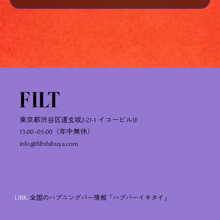
東京都渋谷区道玄坂2-21-1 イコービル1F
13:00–05:00（年中無休）
info@filtshibuya.com
LINK:
全国のハプニングバー情報「ハプバーイキタイ」