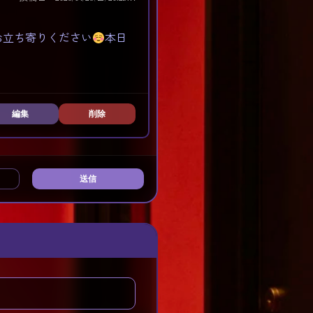
お立ち寄りください
本日
編集
削除
送信