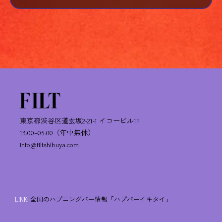
東京都渋谷区道玄坂2-21-1 イコービル1F
13:00–05:00（年中無休）
info@filtshibuya.com
LINK:
全国のハプニングバー情報「ハプバーイキタイ」