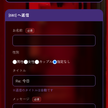
[681] へ返信
お名前
必須
性別
男性
女性
カップル
指定なし
タイトル
※返信のタイトルは自動です
メッセージ
必須