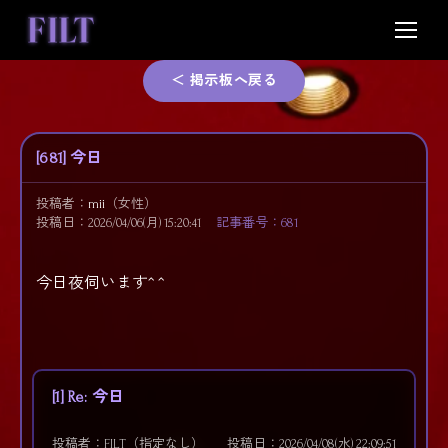
Skip
to
content
＜ 掲示板へ戻る
[681] 今日
投稿者：
mii
（女性）
投稿日：2026/04/06(月) 15:20:41
記事番号：681
今日夜伺います^ ^
[1] Re: 今日
投稿者：FILT（指定なし）
投稿日：2026/04/08(水) 22:09:51