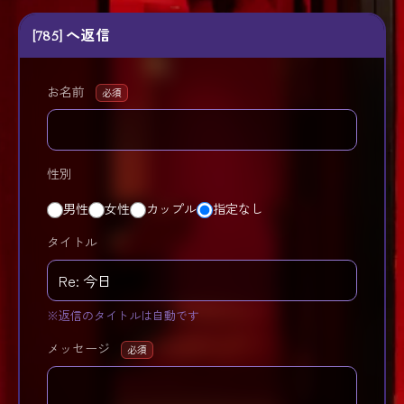
[785] へ返信
お名前
必須
性別
男性
女性
カップル
指定なし
タイトル
※返信のタイトルは自動です
メッセージ
必須