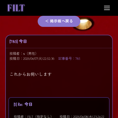
Skip
to
content
＜ 掲示板へ戻る
[785] 今日
投稿者：
s
（男性）
投稿日：2026/04/07(火) 22:52:36
記事番号：785
これからお伺いします
[1] Re: 今日
投稿者：FILT（指定なし）
投稿日：2026/04/08(水) 23:24:22