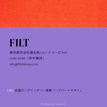
東京都渋谷区道玄坂2-21-1 イコービル1F
13:00–05:00（年中無休）
info@filtshibuya.com
LINK:
全国のハプニングバー情報「ハプバーイキタイ」
© 2026 FILT SHIBUYA