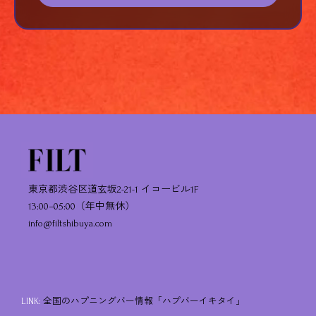
東京都渋谷区道玄坂2-21-1 イコービル1F
13:00–05:00（年中無休）
info@filtshibuya.com
LINK:
全国のハプニングバー情報「ハプバーイキタイ」