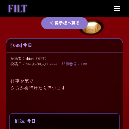
Skip
to
content
＜ 掲示板へ戻る
[1088] 今日
投稿者：
shiori
（女性）
投稿日：2026/04/14(火) 10:47:47
記事番号：1088
仕事次第で
夕方か夜行けたら伺います
[1] Re: 今日