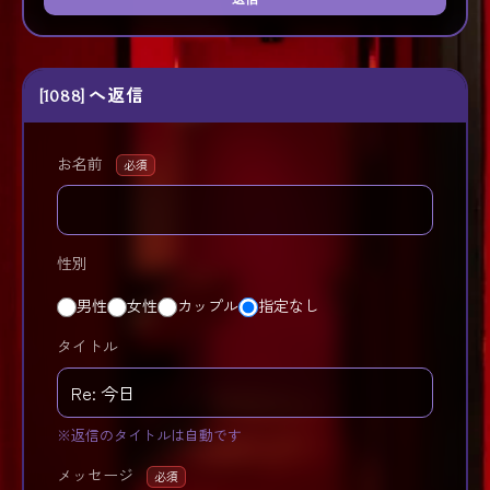
[1088] へ返信
お名前
必須
性別
男性
女性
カップル
指定なし
タイトル
※返信のタイトルは自動です
メッセージ
必須