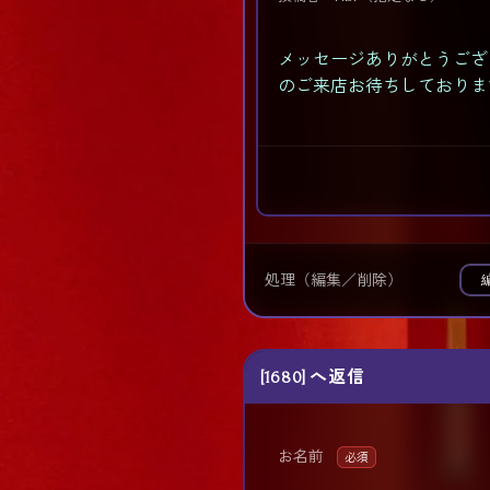
メッセージありがとうござ
のご来店お待ちしております
処理（編集／削除）
[1680] へ返信
お名前
必須