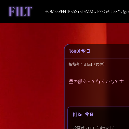
Skip
to
HOME
EVENT
BBS
SYSTEM
ACCESS
GALLERY
Q&
content
[1680] 今日
投稿者：
shiori
（女性）
昼の部あとで行くかもです
[1] Re: 今日
投稿者：FILT（指定なし）