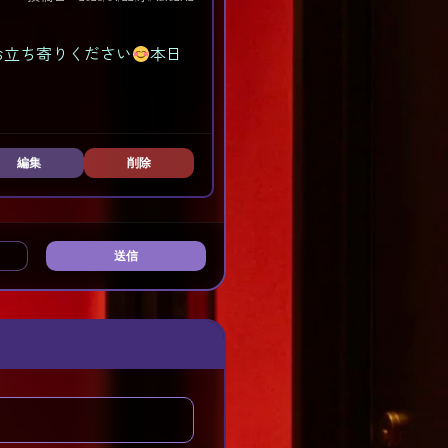
お立ち寄りください
本日
編集
削除
送信