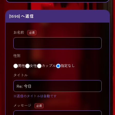
[1696] へ返信
お名前
必須
性別
男性
女性
カップル
指定なし
タイトル
※返信のタイトルは自動です
メッセージ
必須