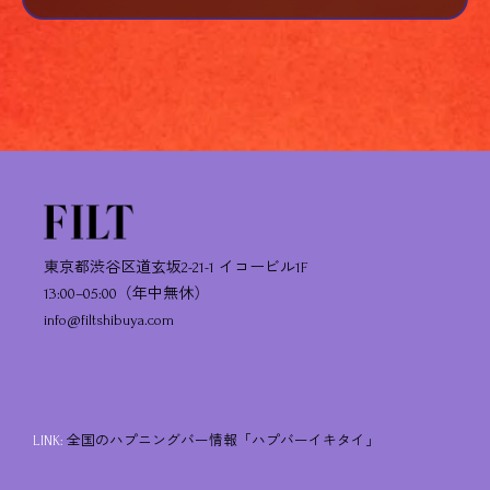
東京都渋谷区道玄坂2-21-1 イコービル1F
13:00–05:00（年中無休）
info@filtshibuya.com
LINK:
全国のハプニングバー情報「ハプバーイキタイ」