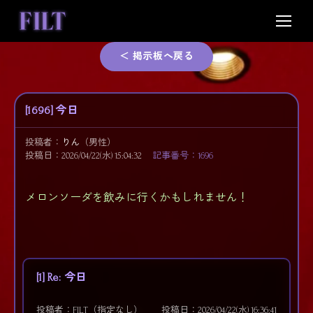
Skip
to
content
＜ 掲示板へ戻る
[1696] 今日
投稿者：
りん
（男性）
投稿日：2026/04/22(水) 15:04:32
記事番号：1696
メロンソーダを飲みに行くかもしれません！
[1] Re: 今日
投稿者：FILT（指定なし）
投稿日：2026/04/22(水) 16:36:41