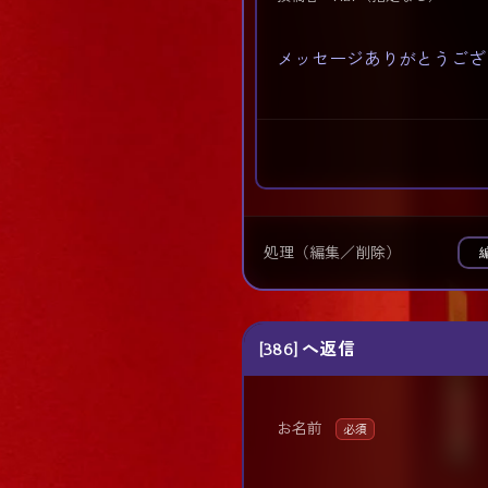
メッセージありがとうござ
処理（編集／削除）
[386] へ返信
お名前
必須