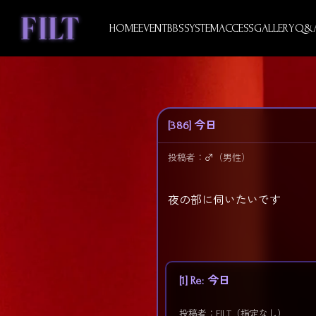
Skip
to
HOME
EVENT
BBS
SYSTEM
ACCESS
GALLERY
Q&
content
[386] 今日
投稿者：
♂︎
（男性）
夜の部に伺いたいです
[1] Re: 今日
投稿者：FILT（指定なし）