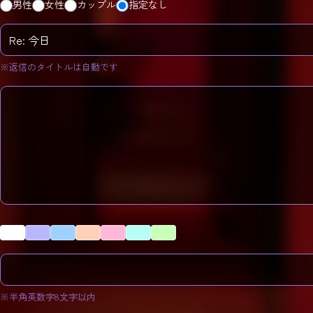
男性
女性
カップル
指定なし
※返信のタイトルは自動です
※半角英数字8文字以内