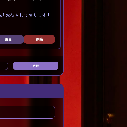
来店お待ちしております！
編集
削除
送信