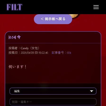
Skip
to
content
＜ 掲示板へ戻る
[654] 今
投稿者：
Candy
（女性）
投稿日：2026/04/05(日) 19:22:46
記事番号：654
伺います！