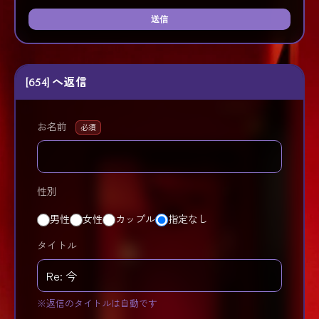
送信
[654] へ返信
お名前
必須
性別
男性
女性
カップル
指定なし
タイトル
※返信のタイトルは自動です