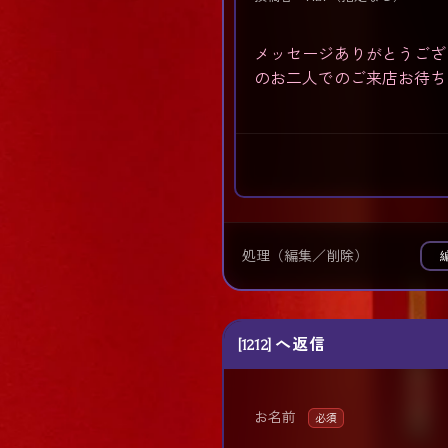
メッセージありがとうござ
のお二人でのご来店お待ちし
処理（編集／削除）
[1212] へ返信
お名前
必須