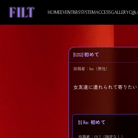
Skip
to
HOME
EVENT
BBS
SYSTEM
ACCESS
GALLERY
Q&
content
[1212] 初めて
投稿者：
hn
（男性）
女友達に連れられて寄りたい
[1] Re: 初めて
投稿者：FILT（指定なし）