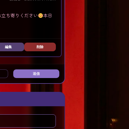
お立ち寄りください
本日
編集
削除
送信