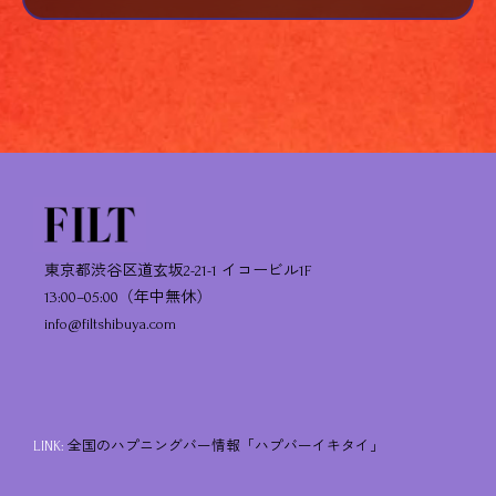
東京都渋谷区道玄坂2-21-1 イコービル1F
13:00–05:00（年中無休）
info@filtshibuya.com
LINK:
全国のハプニングバー情報「ハプバーイキタイ」