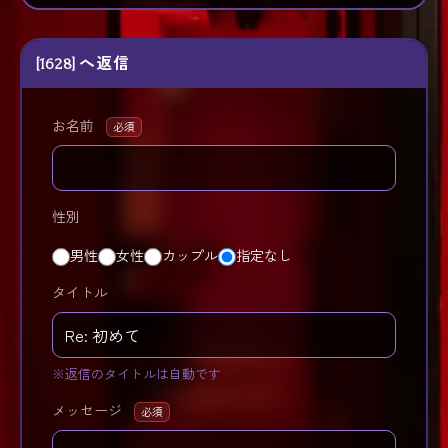
[1628] へ返信
お名前
必須
性別
男性
女性
カップル
指定なし
タイトル
※返信のタイトルは自動です
メッセージ
必須