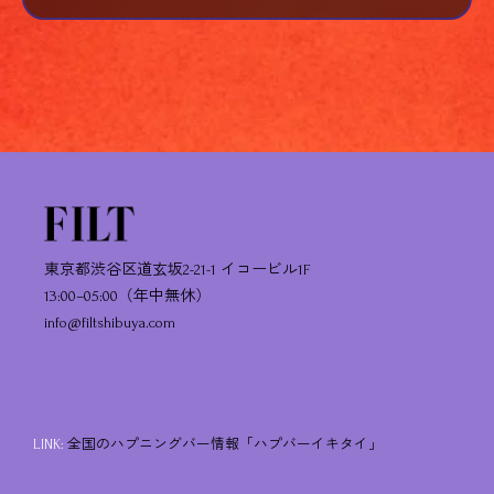
東京都渋谷区道玄坂2-21-1 イコービル1F
13:00–05:00（年中無休）
info@filtshibuya.com
LINK:
全国のハプニングバー情報「ハプバーイキタイ」