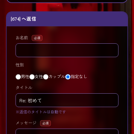
[674] へ返信
お名前
必須
性別
男性
女性
カップル
指定なし
タイトル
※返信のタイトルは自動です
メッセージ
必須