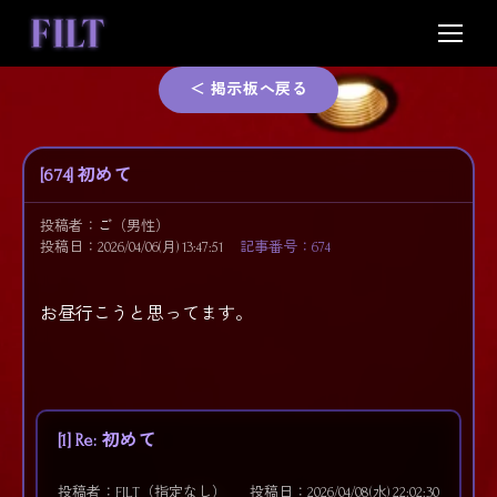
Skip
to
content
＜ 掲示板へ戻る
[674] 初めて
投稿者：
ご
（男性）
投稿日：2026/04/06(月) 13:47:51
記事番号：674
お昼行こうと思ってます。
[1] Re: 初めて
投稿者：FILT（指定なし）
投稿日：2026/04/08(水) 22:02:30