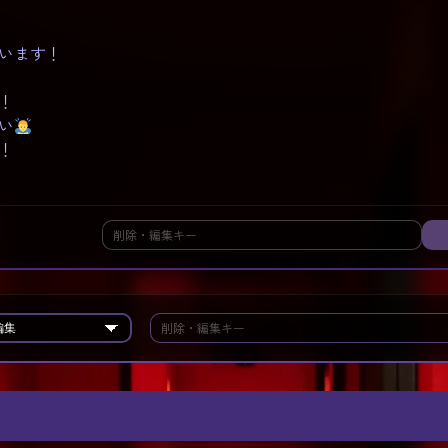
います！
！
い
！