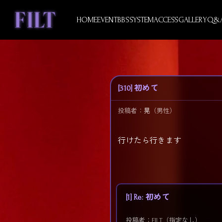
Skip
to
HOME
EVENT
BBS
SYSTEM
ACCESS
GALLERY
Q&
content
[310] 初めて
投稿者：
晃
（男性）
行けたら行きます
[1] Re: 初めて
投稿者：FILT（指定なし）