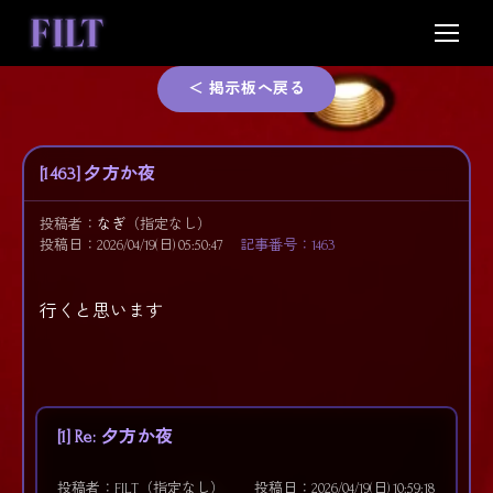
Skip
to
content
＜ 掲示板へ戻る
[1463] 夕方か夜
投稿者：
なぎ
（指定なし）
投稿日：2026/04/19(日) 05:50:47
記事番号：1463
行くと思います
[1] Re: 夕方か夜
投稿者：FILT（指定なし）
投稿日：2026/04/19(日) 10:59:18