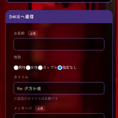
[1463] へ返信
お名前
必須
性別
男性
女性
カップル
指定なし
タイトル
※返信のタイトルは自動です
メッセージ
必須