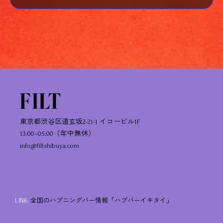
東京都渋谷区道玄坂2-21-1 イコービル1F
13:00–05:00（年中無休）
info@filtshibuya.com
LINK:
全国のハプニングバー情報「ハプバーイキタイ」