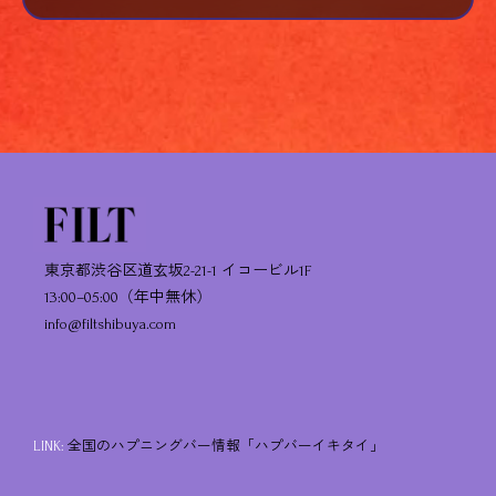
東京都渋谷区道玄坂2-21-1 イコービル1F
13:00–05:00（年中無休）
info@filtshibuya.com
LINK:
全国のハプニングバー情報「ハプバーイキタイ」