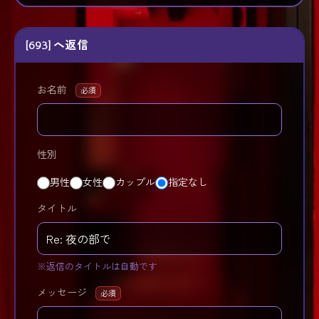
[693] へ返信
お名前
必須
性別
男性
女性
カップル
指定なし
タイトル
※返信のタイトルは自動です
メッセージ
必須