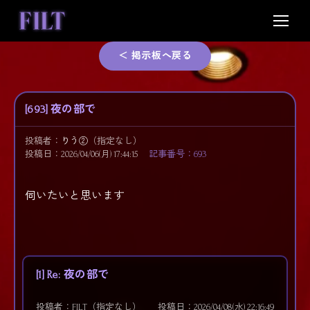
Skip
to
content
＜ 掲示板へ戻る
[693] 夜の部で
投稿者：
りう②
（指定なし）
投稿日：2026/04/06(月) 17:44:15
記事番号：693
伺いたいと思います
[1] Re: 夜の部で
投稿者：FILT（指定なし）
投稿日：2026/04/08(水) 22:16:49