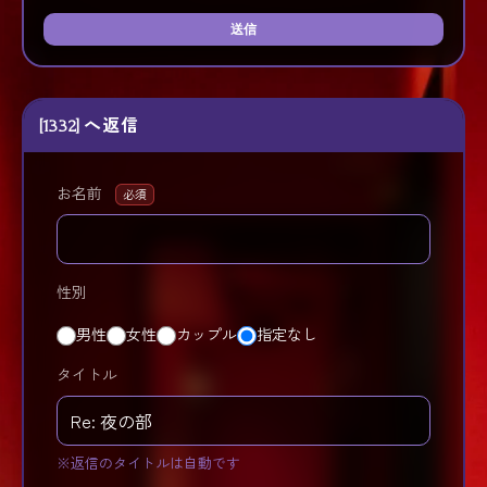
送信
[1332] へ返信
お名前
必須
性別
男性
女性
カップル
指定なし
タイトル
※返信のタイトルは自動です