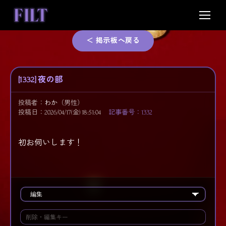
Skip
to
content
＜ 掲示板へ戻る
[1332] 夜の部
投稿者：
わか
（男性）
投稿日：2026/04/17(金) 18:51:04
記事番号：1332
初お伺いします！