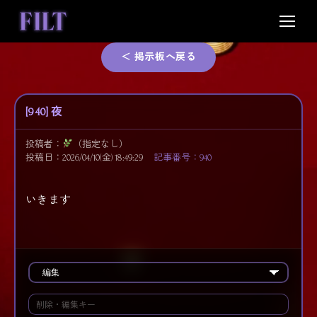
Skip
to
content
＜ 掲示板へ戻る
[940] 夜
投稿者：
（指定なし）
投稿日：2026/04/10(金) 18:49:29
記事番号：940
いきます