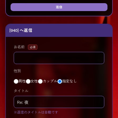
送信
[940] へ返信
お名前
必須
性別
男性
女性
カップル
指定なし
タイトル
※返信のタイトルは自動です