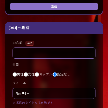
送信
[964] へ返信
お名前
必須
性別
男性
女性
カップル
指定なし
タイトル
※返信のタイトルは自動です