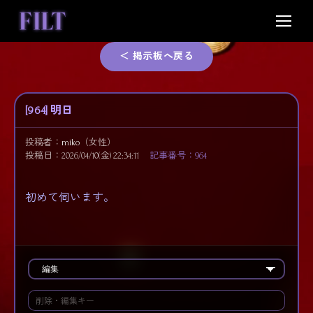
Skip
to
content
＜ 掲示板へ戻る
[964] 明日
投稿者：
miko
（女性）
投稿日：2026/04/10(金) 22:34:11
記事番号：964
初めて伺います。