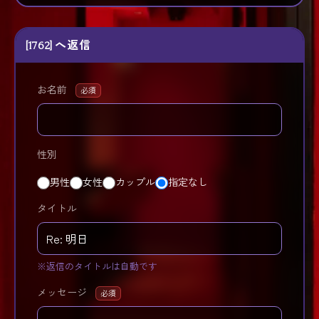
[1762] へ返信
お名前
必須
性別
男性
女性
カップル
指定なし
タイトル
※返信のタイトルは自動です
メッセージ
必須