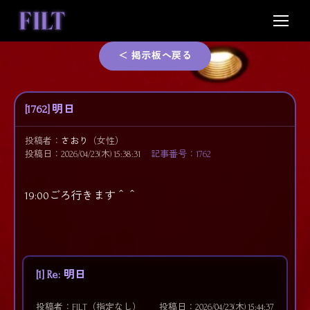
Skip
to
content
＜ 掲示板へ戻る
[1762] 明日
投稿者：
さおり
（女性）
投稿日：2026/04/23(木) 15:38:31
記事番号：1762
19:00ごろ行きます＾＾
[1] Re: 明日
投稿者：FILT（指定なし）
投稿日：2026/04/23(木) 15:44:37