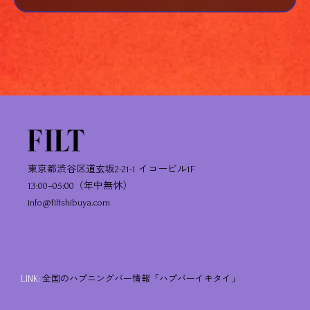
東京都渋谷区道玄坂2-21-1 イコービル1F
13:00–05:00（年中無休）
info@filtshibuya.com
LINK:
全国のハプニングバー情報「ハプバーイキタイ」