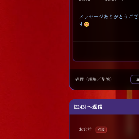
メッセージありがとうござ
す
処理（編集／削除）
[2243] へ返信
お名前
必須