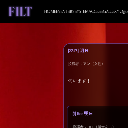
Skip
to
HOME
EVENT
BBS
SYSTEM
ACCESS
GALLERY
Q&
content
[2243] 明日
投稿者：
アン
（女性）
伺います！
[1] Re: 明日
投稿者：FILT（指定なし）