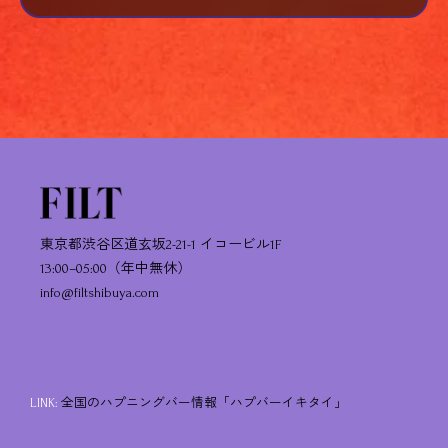
東京都渋谷区道玄坂2-21-1 イコービル1F
13:00–05:00（年中無休）
info@filtshibuya.com
LINK:
全国のハプニングバー情報「ハプバーイキタイ」