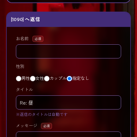
[1090] へ返信
お名前
必須
性別
男性
女性
カップル
指定なし
タイトル
※返信のタイトルは自動です
メッセージ
必須