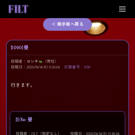
Skip
to
content
＜ 掲示板へ戻る
[1090] 昼
投稿者：
ヨシキ
（男性）
投稿日：2026/04/14(火) 11:56:04
記事番号：1090
行きます。
[1] Re: 昼
投稿者：FILT（指定なし）
投稿日：2026/04/14(火) 13:18:04