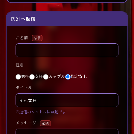
[713] へ返信
お名前
必須
性別
男性
女性
カップル
指定なし
タイトル
※返信のタイトルは自動です
メッセージ
必須