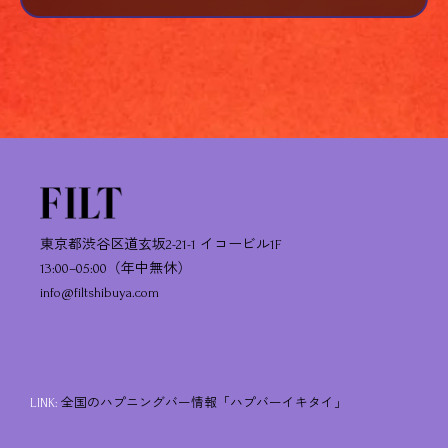
東京都渋谷区道玄坂2-21-1 イコービル1F
13:00–05:00（年中無休）
info@filtshibuya.com
LINK:
全国のハプニングバー情報「ハプバーイキタイ」