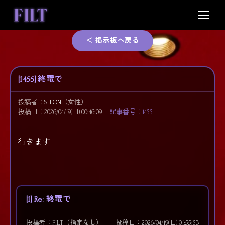
Skip
to
content
＜ 掲示板へ戻る
[1455] 終電で
投稿者：
SHION
（女性）
投稿日：2026/04/19(日) 00:46:09
記事番号：1455
行きます
[1] Re: 終電で
投稿者：FILT（指定なし）
投稿日：2026/04/19(日) 01:55:53