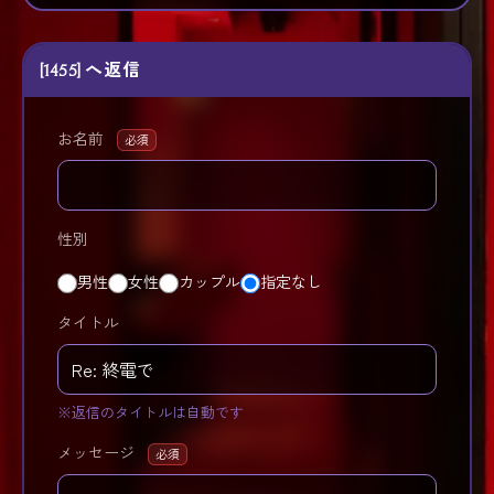
[1455] へ返信
お名前
必須
性別
男性
女性
カップル
指定なし
タイトル
※返信のタイトルは自動です
メッセージ
必須