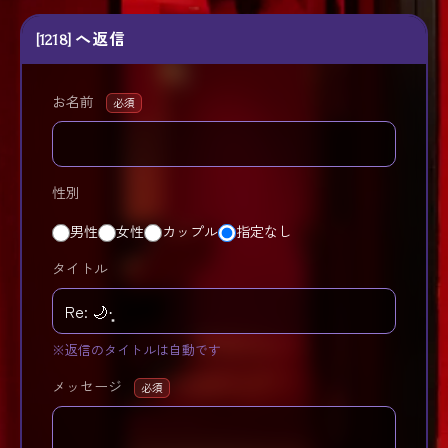
[1218] へ返信
お名前
必須
性別
男性
女性
カップル
指定なし
タイトル
※返信のタイトルは自動です
メッセージ
必須