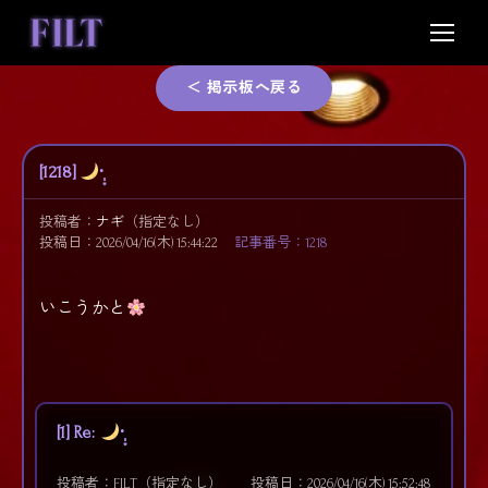
Skip
to
content
＜ 掲示板へ戻る
[1218]
·̩͙
投稿者：
ナギ
（指定なし）
投稿日：2026/04/16(木) 15:44:22
記事番号：1218
いこうかと
[1] Re:
·̩͙
投稿者：FILT（指定なし）
投稿日：2026/04/16(木) 15:52:48