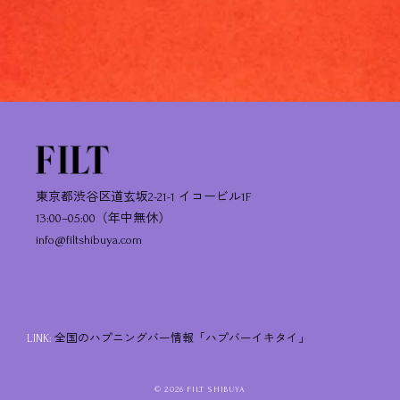
東京都渋谷区道玄坂2-21-1 イコービル1F
13:00–05:00（年中無休）
info@filtshibuya.com
LINK:
全国のハプニングバー情報「ハプバーイキタイ」
© 2026 FILT SHIBUYA