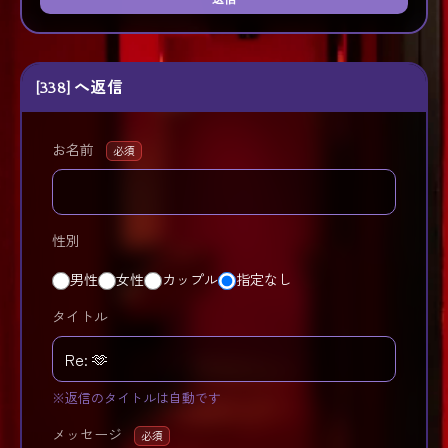
[338] へ返信
お名前
必須
性別
男性
女性
カップル
指定なし
タイトル
※返信のタイトルは自動です
メッセージ
必須