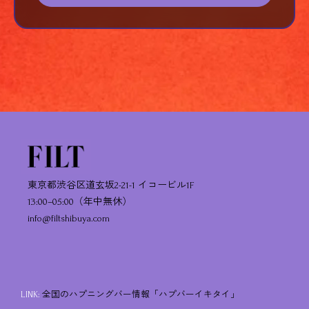
東京都渋谷区道玄坂2-21-1 イコービル1F
13:00–05:00（年中無休）
info@filtshibuya.com
LINK:
全国のハプニングバー情報「ハプバーイキタイ」