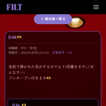
Skip
to
content
＜ 掲示板へ戻る
[338]
投稿者：
小リ
（女性）
投稿日：2026/03/30(月) 22:21:29
記事番号：338
名前で弾かれた気がするのでもう1回書きます(ごめ
んなさい)
プレオープン行きます
[1] Re: