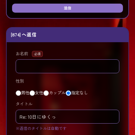
送信
[874] へ返信
お名前
必須
性別
男性
女性
カップル
指定なし
タイトル
※返信のタイトルは自動です