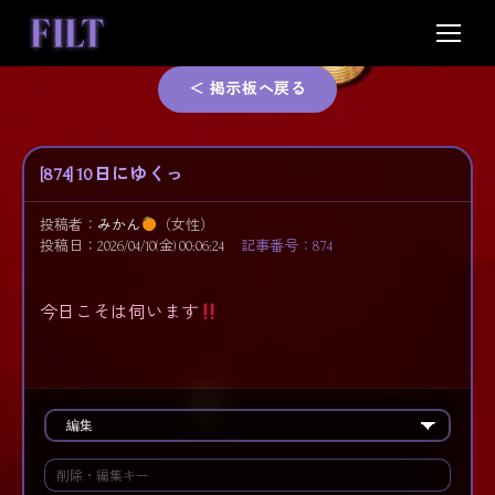
Skip
to
content
＜ 掲示板へ戻る
[874] 10日にゆくっ
投稿者：
みかん
（女性）
投稿日：2026/04/10(金) 00:06:24
記事番号：874
今日こそは伺います