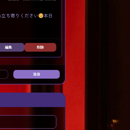
お立ち寄りください
本日
編集
削除
送信