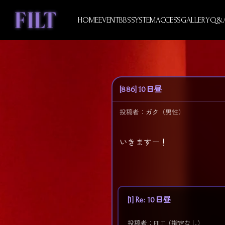
Skip
to
HOME
EVENT
BBS
SYSTEM
ACCESS
GALLERY
Q&
content
[886] 10日昼
投稿者：
ガク
（男性）
いきますー！
[1] Re: 10日昼
投稿者：FILT（指定なし）