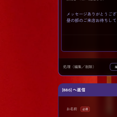
メッセージありがとうござ
昼の部のご来店お待ちして
処理（編集／削除）
[886] へ返信
お名前
必須