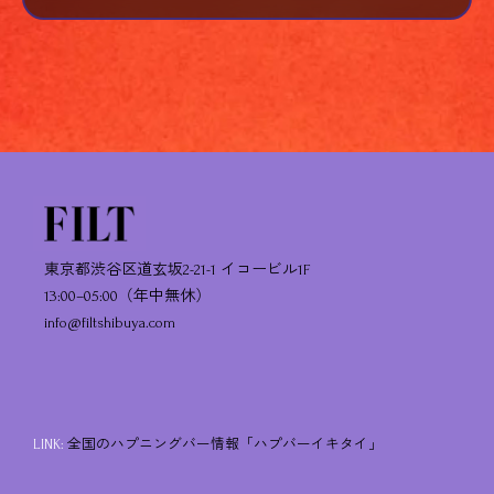
東京都渋谷区道玄坂2-21-1 イコービル1F
13:00–05:00（年中無休）
info@filtshibuya.com
LINK:
全国のハプニングバー情報「ハプバーイキタイ」