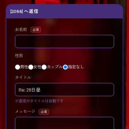
[2088] へ返信
お名前
必須
性別
男性
女性
カップル
指定なし
タイトル
※返信のタイトルは自動です
メッセージ
必須