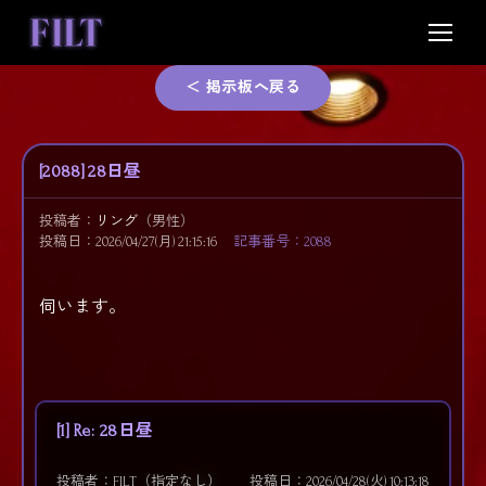
Skip
to
content
＜ 掲示板へ戻る
[2088] 28日昼
投稿者：
リング
（男性）
投稿日：2026/04/27(月) 21:15:16
記事番号：2088
伺います。
[1] Re: 28日昼
投稿者：FILT（指定なし）
投稿日：2026/04/28(火) 10:13:18