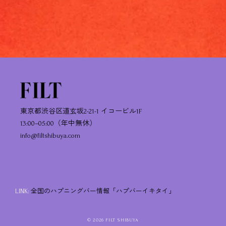
東京都渋谷区道玄坂2-21-1 イコービル1F
13:00–05:00（年中無休）
info@filtshibuya.com
LINK:
全国のハプニングバー情報「ハプバーイキタイ」
© 2026 FILT SHIBUYA