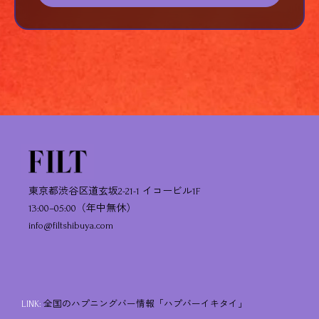
東京都渋谷区道玄坂2-21-1 イコービル1F
13:00–05:00（年中無休）
info@filtshibuya.com
LINK:
全国のハプニングバー情報「ハプバーイキタイ」