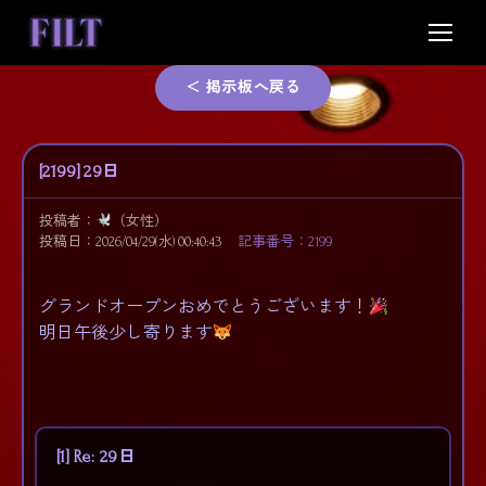
Skip
to
content
＜ 掲示板へ戻る
[2199] 29日
投稿者：
（女性）
投稿日：2026/04/29(水) 00:40:43
記事番号：2199
グランドオープンおめでとうございます！
明日午後少し寄ります
[1] Re: 29日