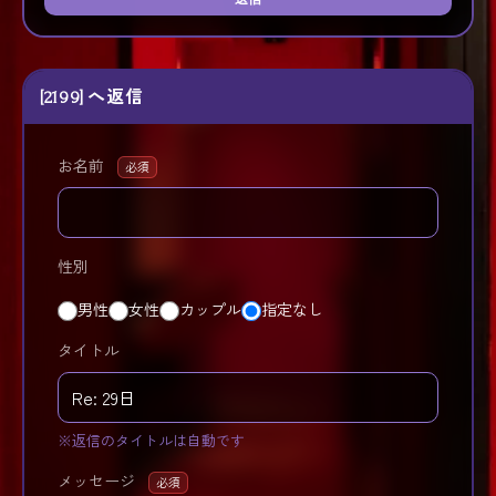
[2199] へ返信
お名前
必須
性別
男性
女性
カップル
指定なし
タイトル
※返信のタイトルは自動です
メッセージ
必須