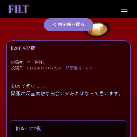
Skip
to
content
＜ 掲示板へ戻る
[1201] 4/17夜
投稿者：
マ
（男性）
投稿日：2026/04/16(木) 13:39:01
記事番号：1201
初めて伺います。
緊張の反面素敵な出会いがあればなって思います。
[1] Re: 4/17夜