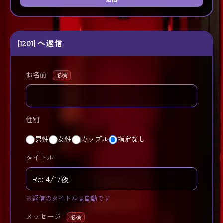
[1201] へ返信
お名前
必須
性別
男性
女性
カップル
指定なし
タイトル
※返信のタイトルは自動です
メッセージ
必須