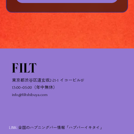
東京都渋谷区道玄坂2-21-1 イコービル1F
13:00–05:00（年中無休）
info@filtshibuya.com
LINK:
全国のハプニングバー情報「ハプバーイキタイ」