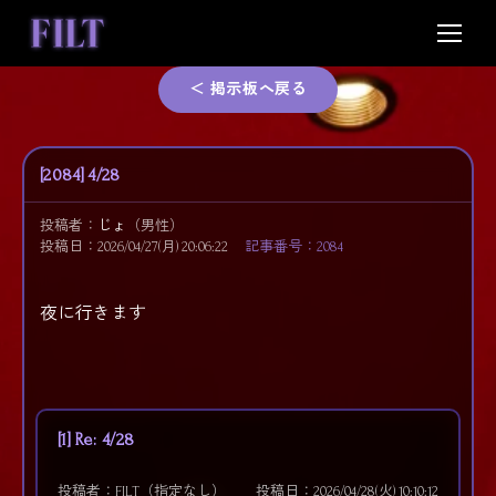
Skip
to
content
＜ 掲示板へ戻る
[2084] 4/28
投稿者：
じょ
（男性）
投稿日：2026/04/27(月) 20:06:22
記事番号：2084
夜に行きます
[1] Re: 4/28
投稿者：FILT（指定なし）
投稿日：2026/04/28(火) 10:10:12