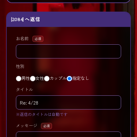
[2084] へ返信
お名前
必須
性別
男性
女性
カップル
指定なし
タイトル
※返信のタイトルは自動です
メッセージ
必須