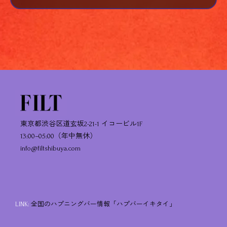
東京都渋谷区道玄坂2-21-1 イコービル1F
13:00–05:00（年中無休）
info@filtshibuya.com
LINK:
全国のハプニングバー情報「ハプバーイキタイ」