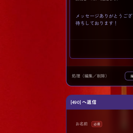
メッセージありがとうござ
待ちしております！
処理（編集／削除）
[490] へ返信
お名前
必須