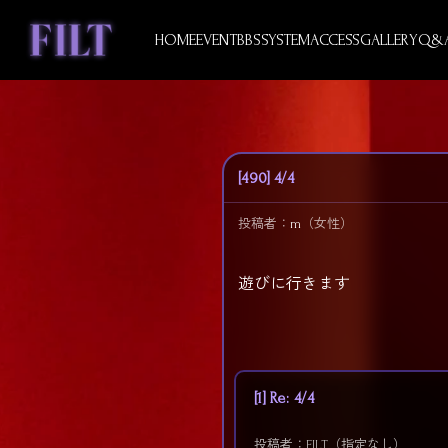
Skip
to
HOME
EVENT
BBS
SYSTEM
ACCESS
GALLERY
Q&
content
[490] 4/4
投稿者：
m
（女性）
遊びに行きます
[1] Re: 4/4
投稿者：FILT（指定なし）