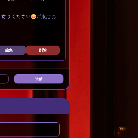
ち寄りください
ご来店お
編集
削除
送信