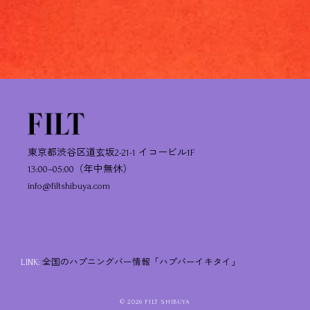
東京都渋谷区道玄坂2-21-1 イコービル1F
13:00–05:00（年中無休）
info@filtshibuya.com
LINK:
全国のハプニングバー情報「ハプバーイキタイ」
© 2026 FILT SHIBUYA