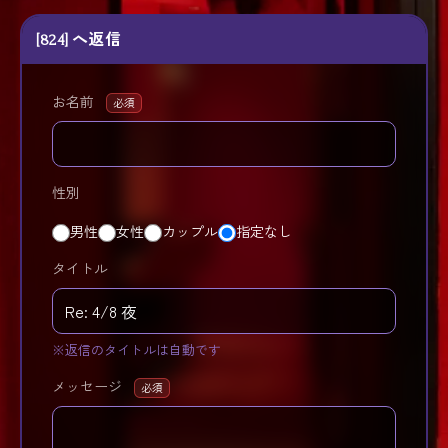
[824] へ返信
お名前
必須
性別
男性
女性
カップル
指定なし
タイトル
※返信のタイトルは自動です
メッセージ
必須