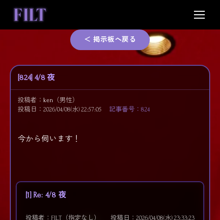
Skip
to
content
＜ 掲示板へ戻る
[824] 4/8 夜
投稿者：
ken
（男性）
投稿日：2026/04/08(水) 22:57:05
記事番号：824
今から伺います！
[1] Re: 4/8 夜
投稿者：FILT（指定なし）
投稿日：2026/04/08(水) 23:33:23