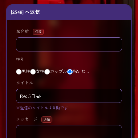
[2548] へ返信
お名前
必須
性別
男性
女性
カップル
指定なし
タイトル
※返信のタイトルは自動です
メッセージ
必須