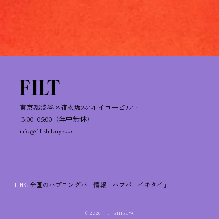
東京都渋谷区道玄坂2-21-1 イコービル1F
13:00–05:00（年中無休）
info@filtshibuya.com
LINK:
全国のハプニングバー情報「ハプバーイキタイ」
© 2026 FILT SHIBUYA