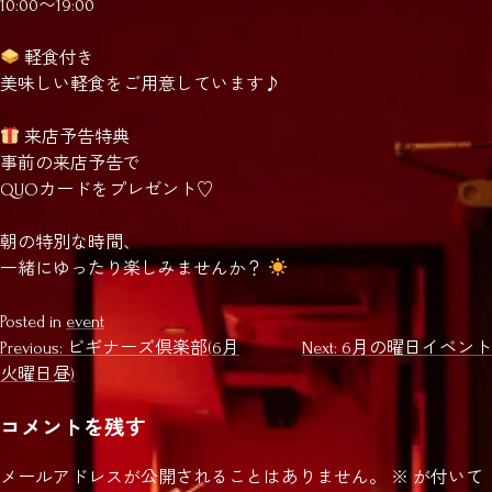
10:00〜19:00
軽食付き
美味しい軽食をご用意しています♪
来店予告特典
事前の来店予告で
QUOカードをプレゼント♡
朝の特別な時間、
一緒にゆったり楽しみませんか？
Posted in
event
投
Previous:
ビギナーズ倶楽部(6月
Next:
6月の曜日イベント
火曜日昼)
稿
ナ
コメントを残す
ビ
メールアドレスが公開されることはありません。
※
が付いて