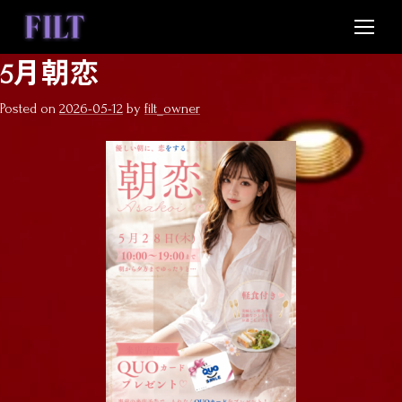
Skip
to
content
5月朝恋
Posted on
2026-05-12
by
filt_owner