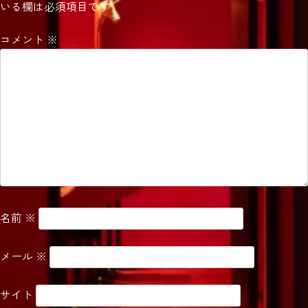
いる欄は必須項目です
ゲ
ー
コメント
※
シ
ョ
ン
名前
※
メール
※
サイト