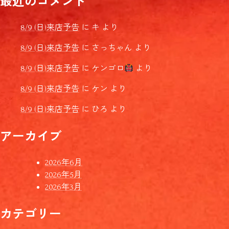
最近のコメント
8/9 (日)来店予告
に
キ
より
8/9 (日)来店予告
に
さっちゃん
より
8/9 (日)来店予告
に
ケンゴロ
より
8/9 (日)来店予告
に
ケン
より
8/9 (日)来店予告
に
ひろ
より
アーカイブ
2026年6月
2026年5月
2026年3月
カテゴリー